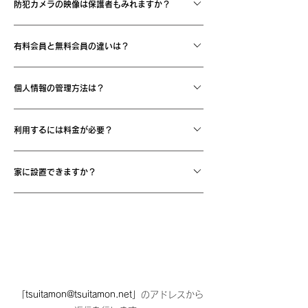
防犯カメラの映像は保護者もみれますか？
個人情報保護の観点から防犯カメラの映像は、学校
有料会員と無料会員の違いは？
に設置しているツイタもんPCもしくはツイタもん
運営事務局でしか確認することができません。警察
無料会員は校門を通過した際の登下校時刻のデータ
等から映像提供を求められる際にも学校に設置して
個人情報の管理方法は？
は学校のPCと事務局にて記録されますが、登下校
いる機器からデータを抜き出すことはできません。
メールは送信されませんので確認することはできま
警察署より必要な書類を提出していただいた上で、
管理を徹底し、厳重な情報管理を行っております。
せん。有料会員になると登下校の時刻がメールで送
利用するには料金が必要？
事務局から情報提供する場合がございます。
データセンターは、情報セキュリティ管理
信され、アプリや携帯サイトにて過去の記録を確認
ISO27001認証取得企業の管理するデータセンター
することができます。また、無料会員はメールアド
ICタグをお持ちいただくことは無料です。お持ちい
であり、セキュリティポリシーに基づき厳重な情報
家に設置できますか？
レスの登録が基本的に1つのみですが、有料会員に
ただくことで通過時刻と映像の記録、また学校から
管理を行っております。また入退館、入退室管理の
なると最大6つ登録できるため、学校からの連絡メ
の一斉メールを無料で取得できます。（ツイタもん
徹底とサーバおよびネットワーク機器管理における
申し訳ございません。現在は学校への設置のみ対応
ールなど家族の方と共有することができます。
システムにてメール送信をされた場合に限りま
高いセキュリティの設置環境で管理されておりま
しております。
す。） 有料サービスを利用する場合、有料プラン
す。
（登下校メール）は440円（税込）／安心だもんプ
メールでのお問い合わせ
ラン（ICタグの掛捨て補償）は550円（税込）でご
利用いただけます。 ※有料プランの料金にはサー
バー維持費用や運用費用も含まれております。 ※
「
tsuitamon@tsuitamon.net
」
のアドレスから
有料プランの料金は地域により異なる場合がござい